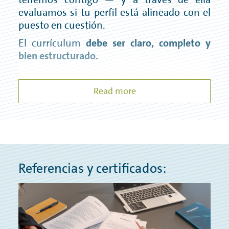
evaluamos si tu perfil está alineado con el
puesto en cuestión.
El currículum
debe ser claro, completo y
bien estructurado.
Read more
Recomendamos incluir:
Datos de contacto
Experiencia profesional concisa,
destacando logros importantes
Referencias y certificados:
Formación académica, con fecha de inicio
y fin
Principales competencias adquiridas y su
nivel correspondiente (por ejemplo:
dominio de idiomas; experiencia con