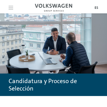
PORTUGUESE
ES
ENGLISH
EMPRESA
SPANISH
SERVICIOS
DÓNDE ESTAMOS
CARRERAS PROFESIONALES
SERVICIOS DE OPERACIONES EMPRESARIALES
SERVICIOS COMERCIALES
CONSULTORÍA
NUESTRA RED
CANDIDATURA
INNOVATION & ENGINEERING HUB
LOGÍSTICA
TRABAJA CON NOSOTROS
LEGAL
TÉRMINOS Y CONDICIONES DE USO DEL SITIO WEB
Candidatura y Proceso de
SERVICIOS ADMINISTRATIVOS
AUDIT HUB
CULTURA Y BENEFICIOS
Selección
POLÍTICA DE PRIVACIDAD
DIGITAL HUB
AVISO LEGAL
POLÍTICA DE COOKIES