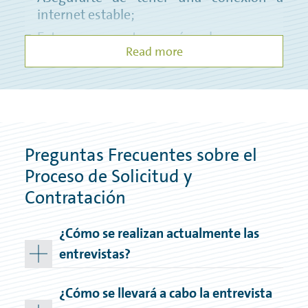
internet estable;
Estar en un entorno cómodo, seguro y
Read more
tranquilo;
Prepararte con información sobre la
empresa/proyecto y los participantes en
las entrevistas.
Para más información sobre el proceso,
Preguntas Frecuentes sobre el
consulta nuestra sección de
Preguntas
Frecuentes
Proceso de Solicitud y
.
Contratación
¿Cómo se realizan actualmente las
entrevistas?
¿Cómo se llevará a cabo la entrevista