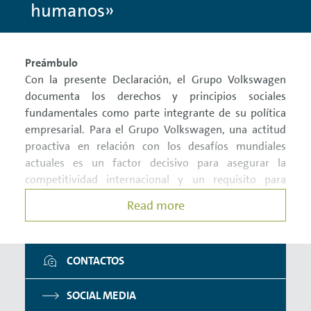
humanos»
SISTEMA DE DENUNCIAS
PURCHASING CONDITIONS
Preámbulo
POLÍTICA DE CALIDAD
Con la presente Declaración, el Grupo Volkswagen
documenta los derechos y principios sociales
fundamentales como parte integrante de su política
empresarial. Para el Grupo Volkswagen, una actitud
proactiva en relación con los desafíos mundiales
actuales es un factor decisivo para asegurar la
competitividad internacional y un requisito para
garantizar buenas condiciones laborales.
Read more
Como empresa con presencia global, el Grupo
Volkswagen asume su responsabilidad social.
Partiendo de la premisa de que un éxito económico
CONTACTOS
sostenible solo es posible si se tienen en cuenta al
mismo tiempo los aspectos ecológicos y, sobre todo,
SOCIAL MEDIA
los sociales, el Grupo Volkswagen y sus empleados se