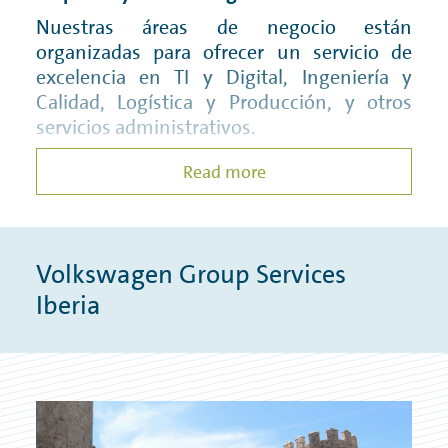
SISTEMA DE DENUNCIAS
Nuestras áreas de negocio están
organizadas para ofrecer un servicio de
PURCHASING CONDITIONS
excelencia en TI y Digital, Ingeniería y
POLÍTICA DE CALIDAD
Calidad, Logística y Producción, y otros
servicios administrativos.
Buscamos personas para unirse a nuestro
Read more
equipo: expertos y profesionales con
competencias sociales y digitales,
confianza y un toque de pragmatismo.
Volkswagen Group Services
Iberia