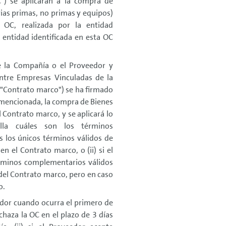
") se aplicarán a la compra de
erias primas, no primas y equipos)
a OC, realizada por la entidad
 entidad identificada en esta OC
e la Compañía o el Proveedor y
ntre Empresas Vinculadas de la
 "Contrato marco") se ha firmado
 mencionada, la compra de Bienes
l Contrato marco, y se aplicará lo
alla cuáles son los términos
 los únicos términos válidos de
n el Contrato marco, o (ii) si el
érminos complementarios válidos
del Contrato marco, pero en caso
o.
edor cuando ocurra el primero de
echaza la OC en el plazo de 3 días