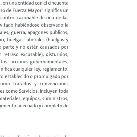
ta, en una entidad con el cincuenta
aso de Fuerza Mayor" significa un
control razonable de una de las
evitado habiéndose observado la
rales, guerra, apagones públicos,
smo, huelgas laborales (huelgas y
la parte y no estén causados por
retraso excusable), disturbios,
itos, acciones gubernamentales,
nifica cualquier ley, reglamento,
cto establecido o promulgado por
 como tratados y convenciones
nes como Servicios, incluyen toda
materiales, equipos, suministros,
plimiento adecuado y completo de