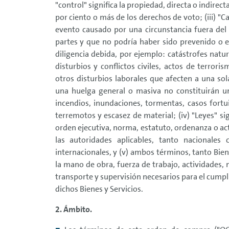
"control" significa la propiedad, directa o indirec
por ciento o más de los derechos de voto; (iii) "C
evento causado por una circunstancia fuera del 
partes y que no podría haber sido prevenido o 
diligencia debida, por ejemplo: catástrofes natu
disturbios y conflictos civiles, actos de terrori
otros disturbios laborales que afecten a una so
una huelga general o masiva no constituirán un 
incendios, inundaciones, tormentas, casos fortu
terremotos y escasez de material; (iv) "Leyes" sig
orden ejecutiva, norma, estatuto, ordenanza o a
las autoridades aplicables, tanto nacionales
internacionales, y (v) ambos términos, tanto Bie
la mano de obra, fuerza de trabajo, actividades, 
transporte y supervisión necesarios para el cum
dichos Bienes y Servicios.
2. Ámbito.