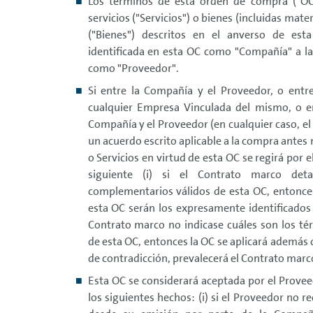
Los términos de esta orden de compra ("OC
servicios ("Servicios") o bienes (incluidas mat
("Bienes") descritos en el anverso de est
identificada en esta OC como "Compañía" a la
como "Proveedor".
Si entre la Compañía y el Proveedor, o entr
cualquier Empresa Vinculada del mismo, o e
Compañía y el Proveedor (en cualquier caso, el
un acuerdo escrito aplicable a la compra antes
o Servicios en virtud de esta OC se regirá por e
siguiente (i) si el Contrato marco det
complementarios válidos de esta OC, entonces
esta OC serán los expresamente identificados e
Contrato marco no indicase cuáles son los t
de esta OC, entonces la OC se aplicará además 
de contradicción, prevalecerá el Contrato marc
Esta OC se considerará aceptada por el Prove
los siguientes hechos: (i) si el Proveedor no r