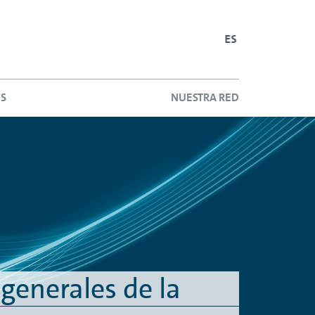
SPANISH
ENGLISH
PORTUGUESE
ES
ES
NUESTRA RED
generales de la