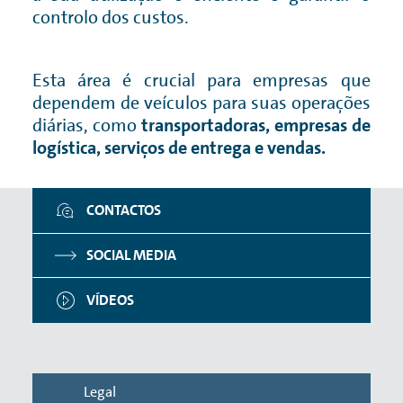
ros
controlo dos custos.
Es
so
Esta área é crucial para empresas que
re
s o
dependem de veículos para suas operações
10
dos
diárias, como
transportadoras, empresas de
pr
s e
logística, serviços de entrega e vendas.
Vo
par
Pr
CONTACTOS
pr
nte
re
 no
SOCIAL MEDIA
im
ção
pre
VÍDEOS
nte
As
de
Legal