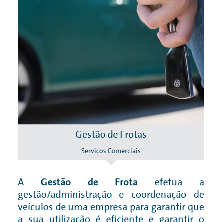
Gestão de Frotas
Serviços Comerciais
 ao
A
Gestão de Frota
efetua a
No
nto
gestão/administração e coordenação de
so
e e
veículos de uma empresa para garantir que
no
ando
a sua utilização é eficiente e garantir o