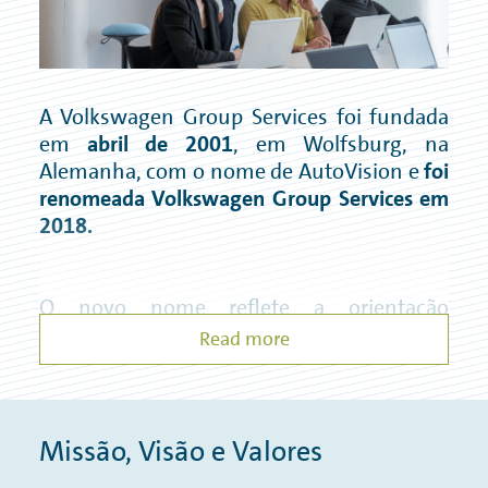
A Volkswagen Group Services foi fundada
em
abril de 2001
, em Wolfsburg, na
Alemanha, com o nome de AutoVision e
foi
renomeada Volkswagen Group Services em
2018.
O novo nome reflete a orientação
estratégica do Grupo como um todo,
Read more
incluindo as suas marcas e empresas.
Atualmente com sete localizações
Missão, Visão e Valores
europeias, a nível ibérico está em
Palmela,