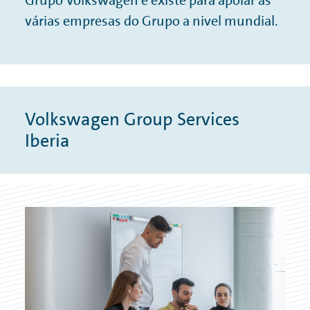
Grupo Volkswagen e existe para apoiar as
SISTEMA DE DENÚNCIA
várias empresas do Grupo a nivel mundial.
CONDIÇÕES DE COMPRA
POLÍTICA DA QUALIDADE
DECLARAÇÃO SOBRE DIREITOS SOCIAIS, RELAÇÕES INDUSTRIAIS E
“EMPRESAS E DIREITOS HUMANOS”
Volkswagen Group Services
Iberia