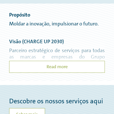
Navarra, Valência e Barcelona.
Propósito
Moldar a inovação, impulsionar o futuro.
Visão
(CHARGE UP 2030)
Parceiro estratégico de serviços para todas
as marcas e empresas do Grupo
Volkswagen.
Read more
Missão
CONNECT – Orientação para o Cliente &
Networking Internacional
Descobre os nossos serviços aqui
Os nossos serviços evoluem de forma
integrada e orientada para o cliente.